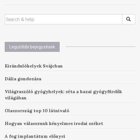
SEARCH
FOR:
Legutóbbi bejegyzések
Kirándulóhelyek Svájcban
Dália gondozása
Világraszóló gyógyhelyek: séta a hazai gyógyfürdők
világában
Olaszország top 10 látnivaló
Hogyan válasszunk kényelmes irodai széket
A fog implantátum előnyei