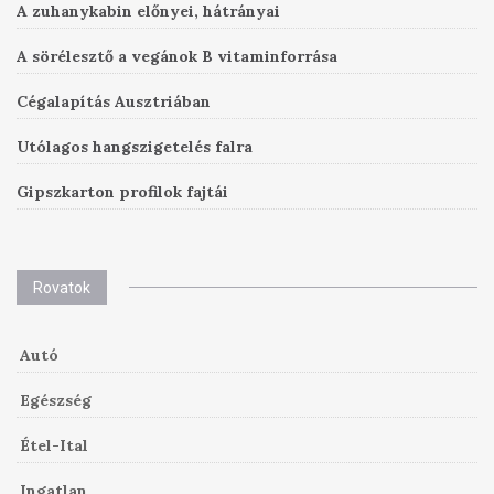
A zuhanykabin előnyei, hátrányai
A sörélesztő a vegánok B vitaminforrása
Cégalapítás Ausztriában
Utólagos hangszigetelés falra
Gipszkarton profilok fajtái
Rovatok
Autó
Egészség
Étel-Ital
Ingatlan